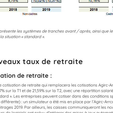
résente les systèmes de tranches avant / après, ainsi que l
a situation « standard ».
veaux taux de retraite
ation de retraite :
le cotisation de retraite qui remplacera les cotisations Agirc-A
7% sur la T1 et de 21,59% sur la T2, avec une répartition sala
dard ». Les entreprises peuvent cotiser dans des conditions s
n différente) : un simulateur a été mis en place par l’Agirc-Ar
étrages 2019. Par ailleurs, les caisses communiqueront les no
eurs de logiciels ont prévu d’intégrer des mises à jour automat