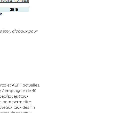
es taux globaux pour
rrco et AGFF actuelles.
rié / employeur de 40
pécifiques (taux
rco pour permettre
uveaux taux dès fin
iques de ces taux.