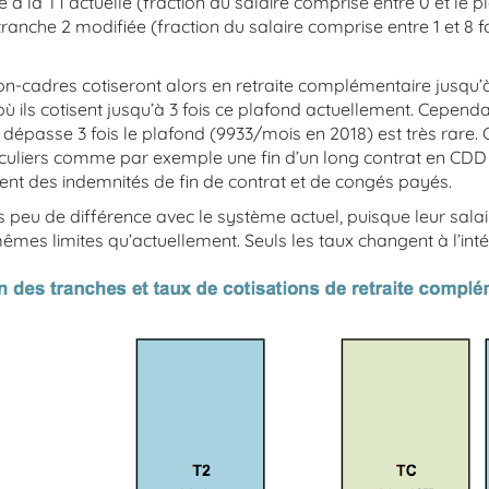
e à la T1 actuelle (fraction du salaire comprise entre 0 et le p
 tranche 2 modifiée (fraction du salaire comprise entre 1 et 8 f
non-cadres cotiseront alors en retraite complémentaire jusqu’à
à où ils cotisent jusqu’à 3 fois ce plafond actuellement. Cepend
 dépasse 3 fois le plafond (9933/mois en 2018) est très rare.
iculiers comme par exemple une fin d’un long contrat en CDD
nt des indemnités de fin de contrat et de congés payés.
s peu de différence avec le système actuel, puisque leur sala
êmes limites qu’actuellement. Seuls les taux changent à l’inté