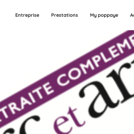
Entreprise
Prestations
My poppaye
A