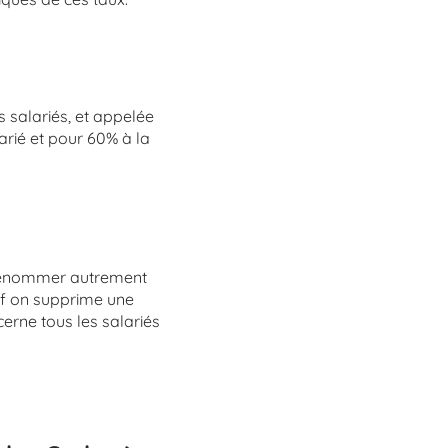
es salariés, et appelée
arié et pour 60% à la
de dénommer autrement
ref on supprime une
erne tous les salariés