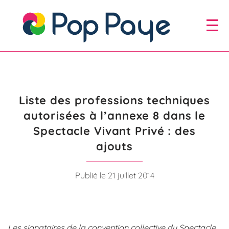
Aller
au
Aller au
menu
contenu
Liste des professions techniques
autorisées à l’annexe 8 dans le
Spectacle Vivant Privé : des
ajouts
Publié le 21 juillet 2014
Les signataires de la convention collective du Spectacle