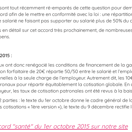
e sont tout récemment ré-emparés de cette question pour de
ord afin de le mettre en conformité avec la loi : une répartitio
e salarié ne faisant pas supporter au salarié plus de 50% du c
 en détail sur cet accord très prochainement, de nombreuses
pens.
2015 :
ux ont donc renégocié les conditions de financement de la ga
ion forfaitaire de 20€ répartie 50/50 entre le salarié et l’emp
nelles à la seule charge de l’employeur. Autrement dit, les 10
onaux pour répartir équitablement la cotisation globale. En 
eur, les taux de cotisation patronales ont été revus à la bai
 parties : le texte du 1er octobre donne le cadre général de l
 cotisations « 1ère version »), le texte du 9 décembre rectifie 
ord "santé" du 1er octobre 2015 sur notre site