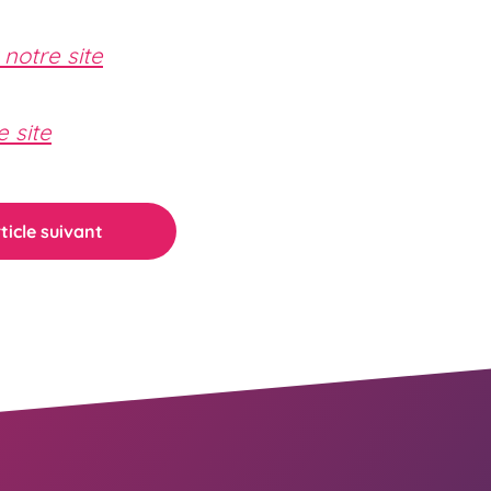
 notre site
 site
ticle suivant