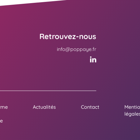
Retrouvez-nous
info@poppaye.fr
rme
Actualités
Contact
Menti
légale
e