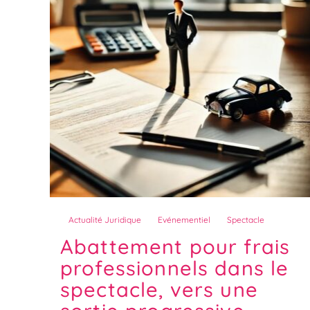
Actualité Juridique
Evénementiel
Spectacle
Abattement pour frais
professionnels dans le
spectacle, vers une