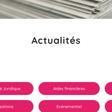
Actualités
té Juridique
Aides financières
sations
Evénementiel